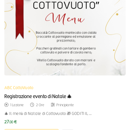
ABC CottoVuoto
Registrazione evento di Natale 🎄
1 Lezione
2 Ore
Principiante
🎄 Il menù di Natale di Cottovuoto 🎁 GODITI IL …
27
€
.00