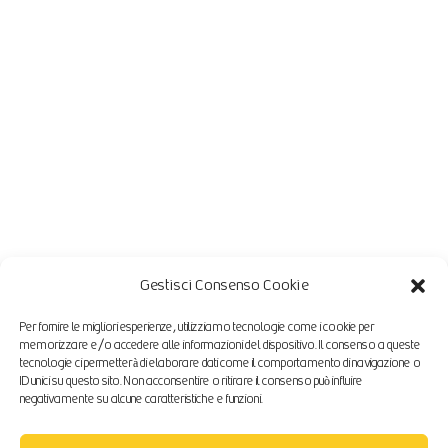
Gestisci Consenso Cookie
Per fornire le migliori esperienze, utilizziamo tecnologie come i cookie per
memorizzare e/o accedere alle informazioni del dispositivo. Il consenso a queste
tecnologie ci permetterà di elaborare dati come il comportamento di navigazione o
ID unici su questo sito. Non acconsentire o ritirare il consenso può influire
negativamente su alcune caratteristiche e funzioni.