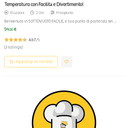
Temperatura con Facilità e Divertimento!
10 Lezioni
2 Ore
Principiante
Benvenuto in SOTTOVUOTO FACILE, il tuo punto di partenza nel …
59
€
.00
4.67
/5
(3 ratings)
Aggiungi al carrello