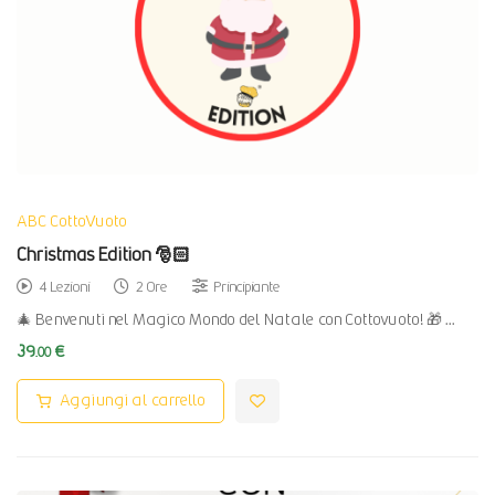
ABC CottoVuoto
Christmas Edition 🎅🏻
4 Lezioni
2 Ore
Principiante
🎄 Benvenuti nel Magico Mondo del Natale con Cottovuoto! 🎁 …
39
€
.00
Aggiungi al carrello