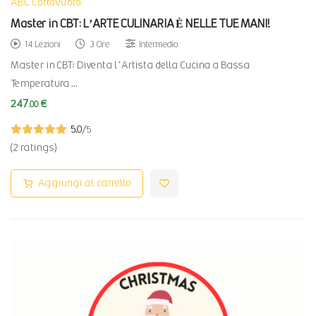
ABC CottoVuoto
Master in CBT: L’ARTE CULINARIA È NELLE TUE MANI!
14 Lezioni
3 Ore
Intermedio
Master in CBT: Diventa l’Artista della Cucina a Bassa
Temperatura …
247
€
.00
5.0
/5
(2 ratings)
Aggiungi al carrello