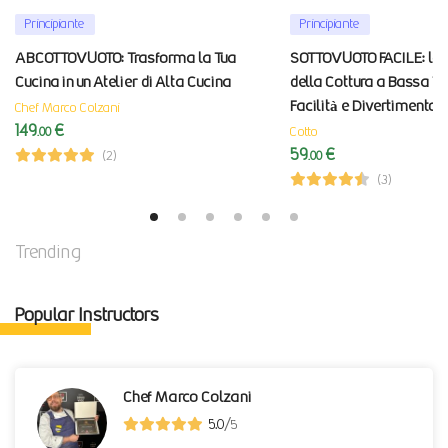
Principiante
Principiante
ABCOTTOVUOTO: Trasforma la Tua
SOTTOVUOTO FACILE: la 
Cucina in un Atelier di Alta Cucina
della Cottura a Bassa T
Facilità e Divertimento!
Chef Marco Colzani
149
€
.00
Cotto
59
€
(2)
.00
(3)
Trending
Popular
Instructors
Chef Marco Colzani
5.0
/
5