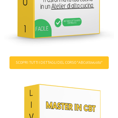
SCOPRI TUTTI I DETTAGLI DEL CORSO "ABCottovuoto"