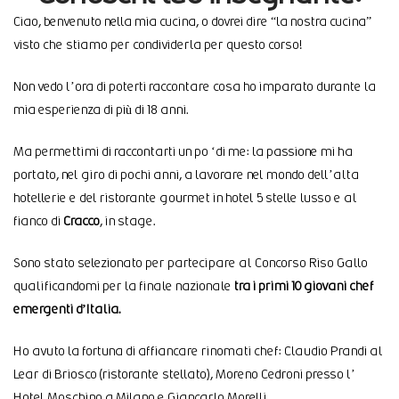
Ciao, benvenuto nella mia cucina, o dovrei dire “la nostra cucina”
visto che stiamo per condividerla per questo corso!
Non vedo l’ora di poterti raccontare cosa ho imparato durante la
mia esperienza di più di 18 anni.
Ma permettimi di raccontarti un po ‘di me: la passione mi ha
portato, nel giro di pochi anni, a lavorare nel mondo dell’alta
hotellerie e del ristorante gourmet in hotel 5 stelle lusso e al
fianco di
Cracco
, in stage.
Sono stato selezionato per partecipare al Concorso Riso Gallo
qualificandomi per la finale nazionale
tra i primi 10 giovani chef
emergenti d’Italia.
Ho avuto la fortuna di affiancare rinomati chef: Claudio Prandi al
Lear di Briosco (ristorante stellato), Moreno Cedroni presso l’
Hotel Moschino a Milano e Giancarlo Morelli.