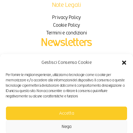
Note Legali
Privacy Policy
Cookie Policy
Termini e condizioni
Newsletters
Iscriviti per ricevere novità e sconti in esclusiva.
Gestisci Consenso Cookie
Per fornire le migliori esperienze, utilizziamo tecnologie come i cookie per
Email
memorizzare e/o accedere alle informazioni del dispositivo. Il consenso a queste
tecnologie ci permetterà di elaborare dati come il comportamento di navigazione o
ID unici su questo sito. Non acconsentire o ritirare il consenso può influire
negativamente su alcune caratteristiche e funzioni.
Iscriviti
Accetta
Nega