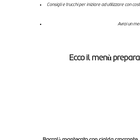
Consigli e trucchi per iniziare ad utilizzare con co
Avrai un met
Ecco il menù prepar
Baccalà mantecato,con cialda croccante