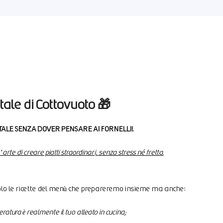
tale di Cottovuoto
🎁
ATALE SENZA DOVER PENSARE AI FORNELLI!
.
l’arte di creare piatti straordinari, senza stress né fretta.
olo le ricette del menù che prepareremo insieme ma anche:
ratura è realmente il tuo alleato in cucina;