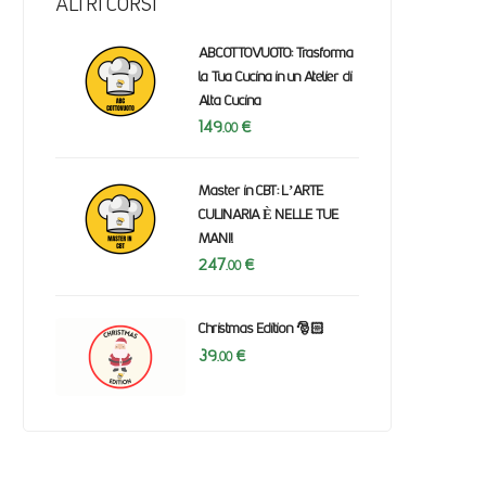
ALTRI CORSI
ABCOTTOVUOTO: Trasforma
la Tua Cucina in un Atelier di
Alta Cucina
149
€
.00
Master in CBT: L’ARTE
CULINARIA È NELLE TUE
MANI!
247
€
.00
Christmas Edition 🎅🏻
39
€
.00