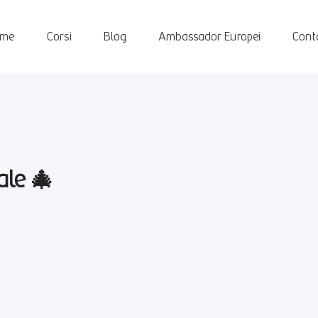
ome
Corsi
Blog
Ambassador Europei
Conta
ale 🎄