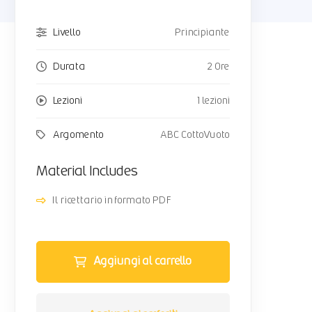
Livello
Principiante
Durata
2 Ore
Lezioni
1 lezioni
Argomento
ABC CottoVuoto
Material Includes
Il ricettario in formato PDF
Aggiungi al carrello