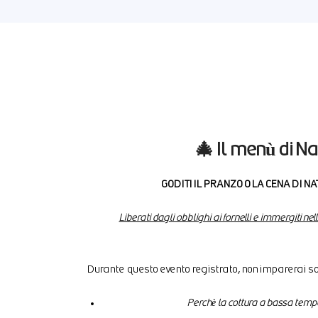
🎄
Il menù di Na
GODITI IL PRANZO O LA CENA DI N
Liberati dagli obblighi ai fornelli e immergiti nel
Durante questo evento registrato, non imparerai s
Perchè la cottura a bassa tempe