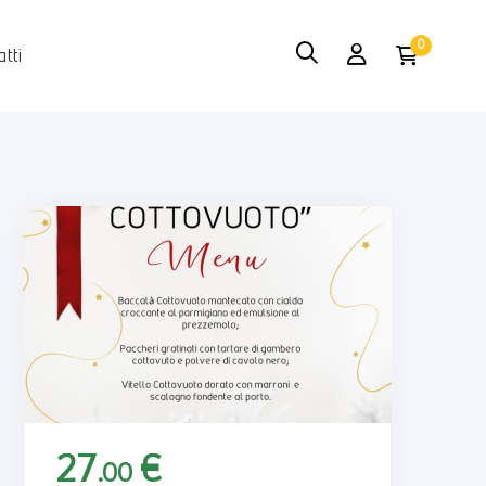
tti
27
€
.00