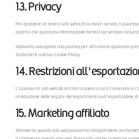
13. Privacy
Per accedere al nostro sito web e/o ai nostri servizi, ti può ess
accetta che qualsiasi informazione fornita sia sempre accurat
Abbiamo sviluppato una politica per affrontare qualsiasi preo
Statement
and our
Cookie Policy
.
14. Restrizioni all'esportaz
L'accesso al sito web da territori o paesi in cui il Contenuto o l'
in violazione delle leggi e dei regolamenti sull'esportazione di 
15. Marketing affiliato
Attraverso questo sito web possiamo intraprendere un marketing
o attraverso questo sito web. Possiamo anche accettare sponso