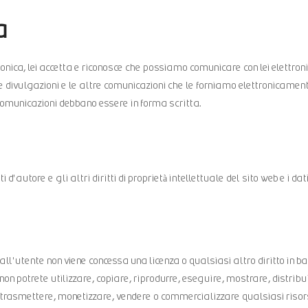
a
ronica, lei accetta e riconosce che possiamo comunicare con lei elettro
i, le divulgazioni e le altre comunicazioni che le forniamo elettronicame
 comunicazioni debbano essere in forma scritta.
i d'autore e gli altri diritti di proprietà intellettuale del sito web e i dat
'utente non viene concessa una licenza o qualsiasi altro diritto in bas
che non potrete utilizzare, copiare, riprodurre, eseguire, mostrare, distrib
, trasmettere, monetizzare, vendere o commercializzare qualsiasi risors