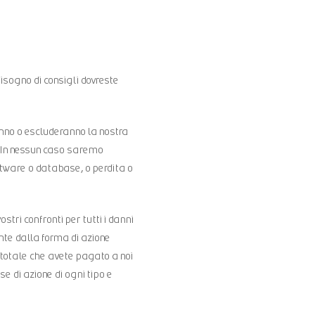
bisogno di consigli dovreste
nno o escluderanno la nostra
à. In nessun caso saremo
software o database, o perdita o
tri confronti per tutti i danni
ente dalla forma di azione
o totale che avete pagato a noi
use di azione di ogni tipo e