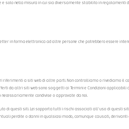
e e solo nella misura in cui sia diversamente stabilito in regolamenti d
tter in forma elettronica ad altre persone che potrebbero essere intere
 riferimenti a siti web di altre parti. Non controlliamo o rivediamo il co
offerti da altri siti web sono soggetti ai Termini e Condizioni applicabili 
o necessariamente condivise o approvate da noi.
di questi siti. Lei sopporta tutti i rischi associati all'uso di questi siti
ntuali perdite o danni in qualsiasi modo, comunque causati, derivanti 