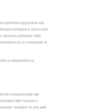
iasi contratto aggiuntivo con
n può utilizzare il nostro sito
r dannosi; utilizzare i dati
omatizzata su o in relazione al
ni, la disponibilità o
utente è responsabile del
ormazioni dell'account o
count per accedere al sito web