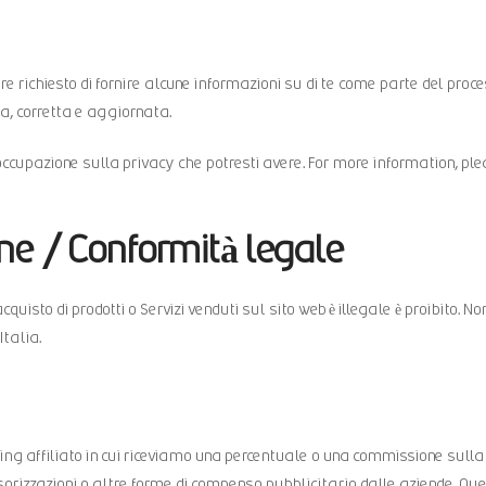
ere richiesto di fornire alcune informazioni su di te come parte del proce
a, corretta e aggiornata.
ccupazione sulla privacy che potresti avere. For more information, pl
ione / Conformità legale
acquisto di prodotti o Servizi venduti sul sito web è illegale è proibito. N
Italia.
 affiliato in cui riceviamo una percentuale o una commissione sulla ve
rizzazioni o altre forme di compenso pubblicitario dalle aziende. Qu