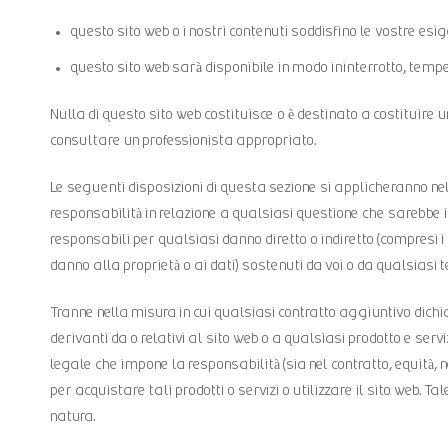
questo sito web o i nostri contenuti soddisfino le vostre esi
questo sito web sarà disponibile in modo ininterrotto, tempes
Nulla di questo sito web costituisce o è destinato a costituire 
consultare un professionista appropriato.
Le seguenti disposizioni di questa sezione si applicheranno n
responsabilità in relazione a qualsiasi questione che sarebbe i
responsabili per qualsiasi danno diretto o indiretto (compresi i 
danno alla proprietà o ai dati) sostenuti da voi o da qualsiasi 
Tranne nella misura in cui qualsiasi contratto aggiuntivo dichi
derivanti da o relativi al sito web o a qualsiasi prodotto e se
legale che impone la responsabilità (sia nel contratto, equità, 
per acquistare tali prodotti o servizi o utilizzare il sito web. Ta
natura.