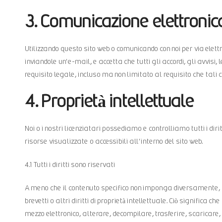
3. Comunicazione elettronic
Utilizzando questo sito web o comunicando con noi per via elett
inviandole un'e-mail, e accetta che tutti gli accordi, gli avvis
requisito legale, incluso ma non limitato al requisito che tali
4. Proprietà intellettuale
Noi o i nostri licenziatari possediamo e controlliamo tutti i diritt
risorse visualizzate o accessibili all'interno del sito web.
4.1 Tutti i diritti sono riservati
A meno che il contenuto specifico non imponga diversamente, all
brevetti o altri diritti di proprietà intellettuale. Ciò significa 
mezzo elettronico, alterare, decompilare, trasferire, scaricare