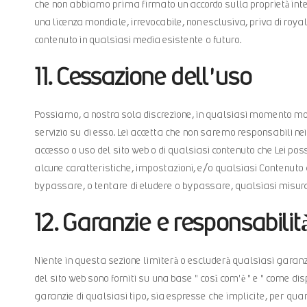
che non abbiamo prima firmato un accordo sulla proprietà intellet
una licenza mondiale, irrevocabile, non esclusiva, priva di roya
contenuto in qualsiasi media esistente o futuro.
11. Cessazione dell'uso
Possiamo, a nostra sola discrezione, in qualsiasi momento m
servizio su di esso. Lei accetta che non saremo responsabili nei 
accesso o uso del sito web o di qualsiasi contenuto che Lei pos
alcune caratteristiche, impostazioni, e/o qualsiasi Contenuto 
bypassare, o tentare di eludere o bypassare, qualsiasi misura d
12. Garanzie e responsabilit
Niente in questa sezione limiterà o escluderà qualsiasi garanzi
del sito web sono forniti su una base " così com'è " e " come di
garanzie di qualsiasi tipo, sia espresse che implicite, per qua