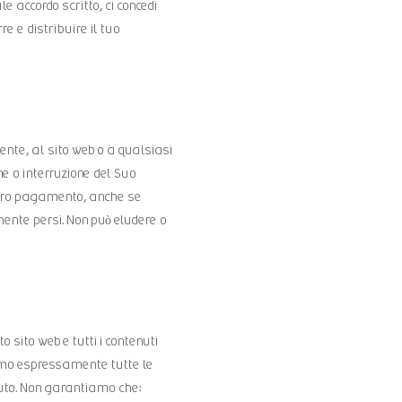
e accordo scritto, ci concedi
e e distribuire il tuo
te, al sito web o a qualsiasi
ne o interruzione del Suo
 altro pagamento, anche se
mente persi. Non può eludere o
 sito web e tutti i contenuti
niamo espressamente tutte le
enuto. Non garantiamo che: