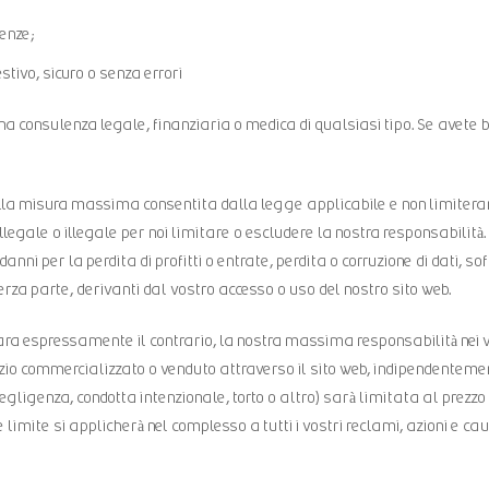
genze;
tivo, sicuro o senza errori
una consulenza legale, finanziaria o medica di qualsiasi tipo. Se avete 
ella misura massima consentita dalla legge applicabile e non limitera
llegale o illegale per noi limitare o escludere la nostra responsabilit
danni per la perdita di profitti o entrate, perdita o corruzione di dati, 
terza parte, derivanti dal vostro accesso o uso del nostro sito web.
ara espressamente il contrario, la nostra massima responsabilità nei vos
rvizio commercializzato o venduto attraverso il sito web, indipendentem
negligenza, condotta intenzionale, torto o altro) sarà limitata al prezz
le limite si applicherà nel complesso a tutti i vostri reclami, azioni e ca