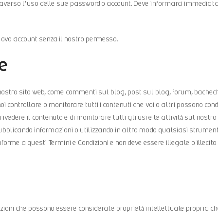
attraverso l'uso delle sue password o account. Deve informarci immedi
nuovo account senza il nostro permesso.
te
ostro sito web, come commenti sul blog, post sul blog, forum, bacheche
oi controllare o monitorare tutti i contenuti che voi o altri possono cond
i rivedere il contenuto e di monitorare tutti gli usi e le attività sul nostr
Pubblicando informazioni o utilizzando in altro modo qualsiasi strume
me a questi Termini e Condizioni e non deve essere illegale o illecito o v
zioni che possono essere considerate proprietà intellettuale propria ch