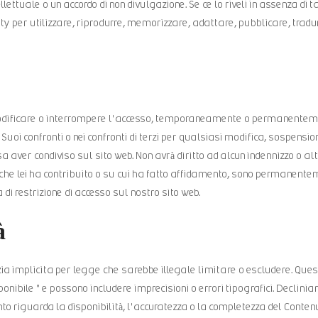
tuale o un accordo di non divulgazione. Se ce lo riveli in assenza di tal
lty per utilizzare, riprodurre, memorizzare, adattare, pubblicare, tradurr
odificare o interrompere l'accesso, temporaneamente o permanentemen
Suoi confronti o nei confronti di terzi per qualsiasi modifica, sospensio
sa aver condiviso sul sito web. Non avrà diritto ad alcun indennizzo o
che lei ha contribuito o su cui ha fatto affidamento, sono permanente
i restrizione di accesso sul nostro sito web.
à
a implicita per legge che sarebbe illegale limitare o escludere. Questo
sponibile " e possono includere imprecisioni o errori tipografici. Decli
nto riguarda la disponibilità, l'accuratezza o la completezza del Cont