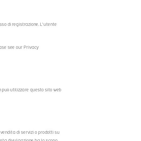
sso di registrazione. L'utente
ease see our
Privacy
on può utilizzare questo sito web
ndita di servizi o prodotti su
esta divulgazione ha lo scopo