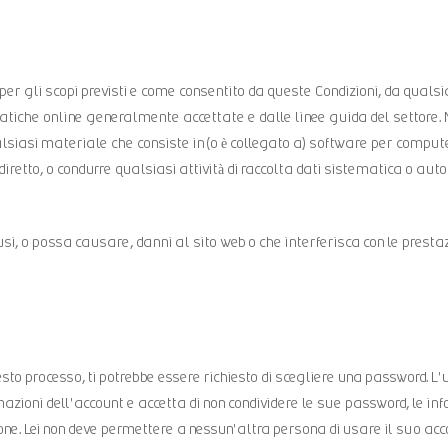
o per gli scopi previsti e come consentito da queste Condizioni, da quals
ratiche online generalmente accettate e dalle linee guida del settore. No
ualsiasi materiale che consiste in (o è collegato a) software per compute
 diretto, o condurre qualsiasi attività di raccolta dati sistematica o aut
, o possa causare, danni al sito web o che interferisca con le prestazio
sto processo, ti potrebbe essere richiesto di scegliere una password. L'
zioni dell'account e accetta di non condividere le sue password, le inf
rsone. Lei non deve permettere a nessun'altra persona di usare il suo ac