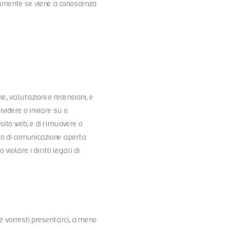
atamente se viene a conoscenza
, valutazioni e recensioni, e
ividere o inviare su o
o sito web, e di rimuovere o
nto di comunicazione aperta
iolare i diritti legali di
e vorresti presentarci, a meno