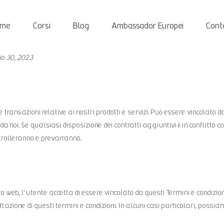
ome
Corsi
Blog
Ambassador Europei
Conta
aio 30, 2023
transazioni relative ai nostri prodotti e servizi. Può essere vincolato da 
 da noi. Se qualsiasi disposizione dei contratti aggiuntivi è in conflitto 
ntrolleranno e prevarranno.
web, l'utente accetta di essere vincolato da questi Termini e condizioni 
azione di questi termini e condizioni. In alcuni casi particolari, possi