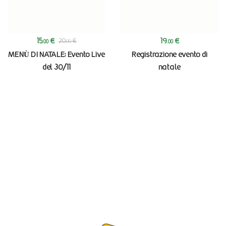
15
€
19
€
20
€
.00
.00
.00
MENÙ DI NATALE: Evento Live
Registrazione evento di
del 30/11
natale