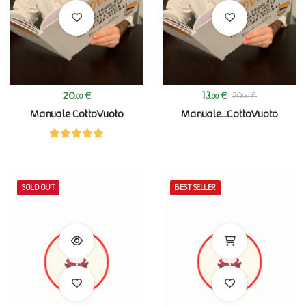
20
€
13
€
20
€
.00
.00
.00
Manuale CottoVuoto
Manuale_CottoVuoto
SOLD OUT
BEST SELLER