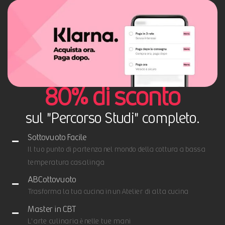
80% di sconto
sul "Percorso Studi" completo.
Sottovuoto Facile
Il tuo punto di partenza nel mondo della cottura a bassa
temperatura casalinga
ABCottovuoto
Trasforma la tua cucina in un Atelier di alta cucina
Master in CBT
L'arte culinaria è nelle tue mani