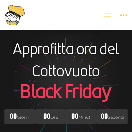
Approfitta ora del
Cottovuoto
Black Friday
00
00
00
00
Giorni
Ore
Minuti
Secondi