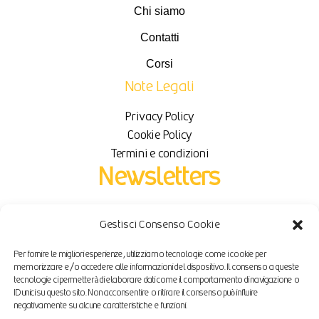
Chi siamo
Contatti
Corsi
Note Legali
Privacy Policy
Cookie Policy
Termini e condizioni
Newsletters
Iscriviti per ricevere novità e sconti in esclusiva.
Gestisci Consenso Cookie
Per fornire le migliori esperienze, utilizziamo tecnologie come i cookie per
Email
memorizzare e/o accedere alle informazioni del dispositivo. Il consenso a queste
tecnologie ci permetterà di elaborare dati come il comportamento di navigazione o
ID unici su questo sito. Non acconsentire o ritirare il consenso può influire
negativamente su alcune caratteristiche e funzioni.