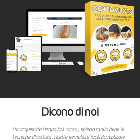
Dicono di noi
Ho acquistato tempo fa il corso , spiega molto bene le
tecniche di cottura , ricette semplici e facili da replicare