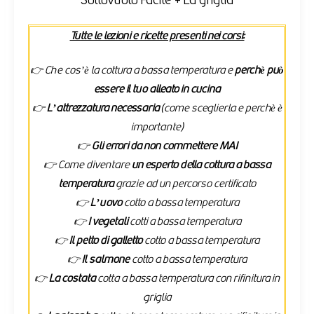
Sottovuoto Facile + La griglia
Tutte le lezioni e ricette presenti nei corsi:
👉 Che cos’è la cottura a bassa temperatura e
perchè può
essere il tuo alleato in cucina
👉
L’attrezzatura necessaria
(come sceglierla e perchè è
importante)
👉
Gli errori da non commettere MAI
👉 Come diventare
un esperto della cottura a bassa
temperatura
grazie ad un percorso certificato
👉
L’uovo
cotto a bassa temperatura
👉
I vegetali
cotti a bassa temperatura
👉
Il petto di galletto
cotto a bassa temperatura
👉
Il salmone
cotto a bassa temperatura
👉
La costata
cotta a bassa temperatura con rifinitura in
griglia