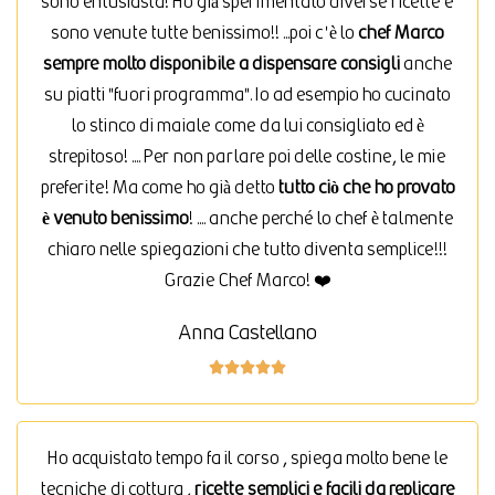
sono entusiasta! Ho già sperimentato diverse ricette e
sono venute tutte benissimo!! ...poi c'è lo
chef Marco
sempre molto disponibile a dispensare consigli
anche
su piatti "fuori programma". Io ad esempio ho cucinato
lo stinco di maiale come da lui consigliato ed è
strepitoso! .... Per non parlare poi delle costine, le mie
preferite! Ma come ho già detto
tutto ciò che ho provato
è venuto benissimo
! .... anche perché lo chef è talmente
chiaro nelle spiegazioni che tutto diventa semplice!!!
Grazie Chef Marco! ❤️
Anna Castellano





Ho acquistato tempo fa il corso , spiega molto bene le
tecniche di cottura ,
ricette semplici e facili da replicare