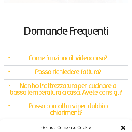
Domande Frequenti
Come funziona il videocorso?
Posso richiedere fattura?
Non ho l’attrezzatura per cucinare a
bassa temperatura a casa. Avete consigli?
Posso contattarvi per dubbi o
chiarimenti?
Non so fare neanche un uovo fritto…
Gestisci Consenso Cookie