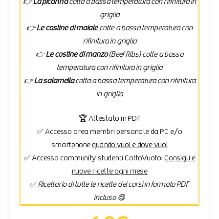
👉
La picanha
cotta a bassa temperatura con rifinitura in
griglia
👉
Le costine di maiale
cotte a bassa temperatura con
rifinitura in griglia
👉
Le costine di manzo
(Beef Ribs) cotte a bassa
temperatura con rifinitura in griglia
👉
La salamella
cotta a bassa temperatura con rifinitura
in griglia
🏆 Attestato in PDF
✅ Accesso area membri personale da PC e/o
smartphone
quando vuoi e dove vuoi
✅ Accesso community studenti CottoVuoto:
Consigli e
nuove ricette ogni mese
✅
Ricettario di tutte le ricette dei corsi in formato PDF
incluso 😋