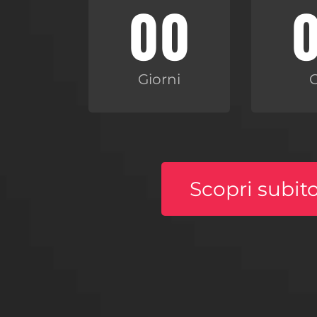
00
Giorni
Scopri subito