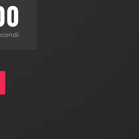
00
econdi