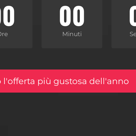
00
00
Ore
Minuti
S
 l'offerta più gustosa dell'anno